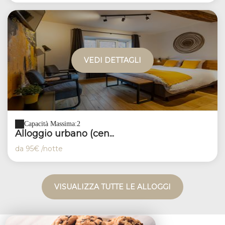
VEDI DETTAGLI
Capacità Massima:2
Alloggio urbano (cen...
da
95€
/notte
VISUALIZZA TUTTE LE ALLOGGI