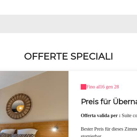
OFFERTE SPECIALI
Fino al
16 gen 28
Preis für Über
Offerta valida per :
Suite c
Bester Preis für dieses Zim
stornierbar