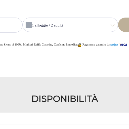
1
alloggio /
2
adulti
one Sicura al 100%, Migliori Tariffe Garantite, Conferma Immediata
Pagamento garantito da
DISPONIBILITÀ