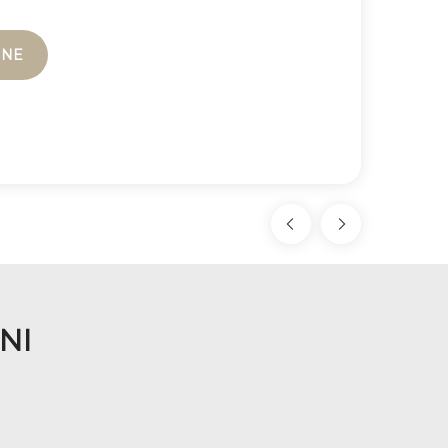
INE
NI