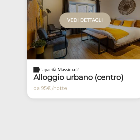
VEDI DETTAGLI
Capacità Massima:2
Alloggio urbano (centro)
da
95€
/notte