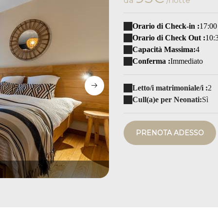
da
/notte
Orario di Check-in :
17:00
Orario di Check Out :
10:
Capacità Massima:
4
Conferma :
Immediato
Letto/i matrimoniale/i :
2
Cull(a)e per Neonati:
Sì
PRENOTA ADESSO
CODUO-24-min