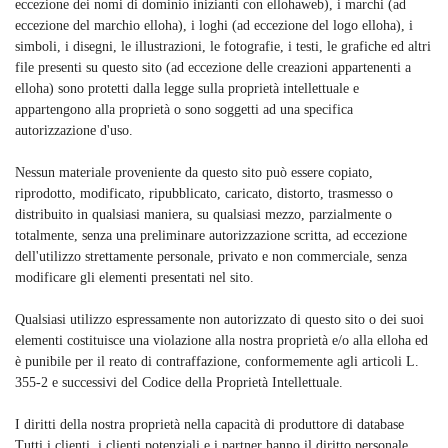
eccezione dei nomi di dominio inizianti con ellohaweb), i marchi (ad
eccezione del marchio elloha), i loghi (ad eccezione del logo elloha), i
simboli, i disegni, le illustrazioni, le fotografie, i testi, le grafiche ed altri
file presenti su questo sito (ad eccezione delle creazioni appartenenti a
elloha) sono protetti dalla legge sulla proprietà intellettuale e
appartengono alla proprietà o sono soggetti ad una specifica
autorizzazione d'uso.
Nessun materiale proveniente da questo sito può essere copiato,
riprodotto, modificato, ripubblicato, caricato, distorto, trasmesso o
distribuito in qualsiasi maniera, su qualsiasi mezzo, parzialmente o
totalmente, senza una preliminare autorizzazione scritta, ad eccezione
dell'utilizzo strettamente personale, privato e non commerciale, senza
modificare gli elementi presentati nel sito.
Qualsiasi utilizzo espressamente non autorizzato di questo sito o dei suoi
elementi costituisce una violazione alla nostra proprietà e/o alla elloha ed
è punibile per il reato di contraffazione, conformemente agli articoli L.
355-2 e successivi del Codice della Proprietà Intellettuale.
I diritti della nostra proprietà nella capacità di produttore di database
Tutti i clienti, i clienti potenziali e i partner hanno il diritto personale,