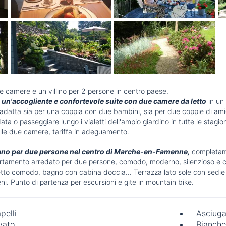
e camere e un villino per 2 persone in centro paese.
i
un'accogliente e confortevole suite con due camere da letto
in un 
adatta sia per una coppia con due bambini, sia per due coppie di ami
ldata o passeggiare lungo i vialetti dell'ampio giardino in tutte le sta
lle due camere, tariffa in adeguamento.
bano per due persone nel centro di Marche-en-Famenne,
completamen
amento arredato per due persone, comodo, moderno, silenzioso e con t
tto comodo, bagno con cabina doccia... Terrazza lato sole con sedie a
eni. Punto di partenza per escursioni e gite in mountain bike.
pelli
Asciuga
vato
Bianche