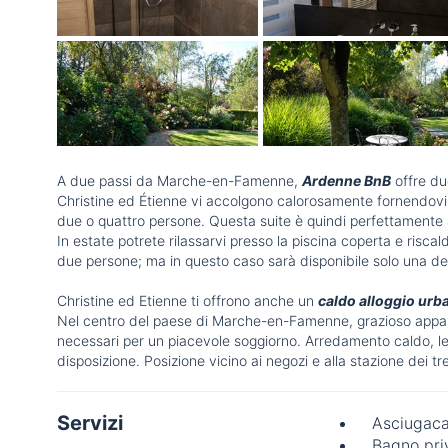
A due passi da Marche-en-Famenne,
Ardenne BnB
offre du
Christine ed Étienne vi accolgono calorosamente fornendov
due o quattro persone. Questa suite è quindi perfettamente 
In estate potrete rilassarvi presso la piscina coperta e risca
due persone; ma in questo caso sarà disponibile solo una de
Christine ed Etienne ti offrono anche un
caldo alloggio ur
Nel centro del paese di Marche-en-Famenne, grazioso appart
necessari per un piacevole soggiorno. Arredamento caldo, le
disposizione. Posizione vicino ai negozi e alla stazione dei tr
Servizi
Asciugaca
Bagno pri