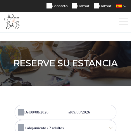
Contacto
Llamar
Llamar
RESERVE SU ESTANCIA
Del
al
1
alojamiento /
2
adultos