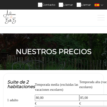
Contacto
Llamar
Llamar
NUESTROS PRECIOS
Suite de 2
Temporada alta (vac
Temporada media (excluidas las
habitaciones
escolares)
vacaciones escolares)
1 adulto
€
€