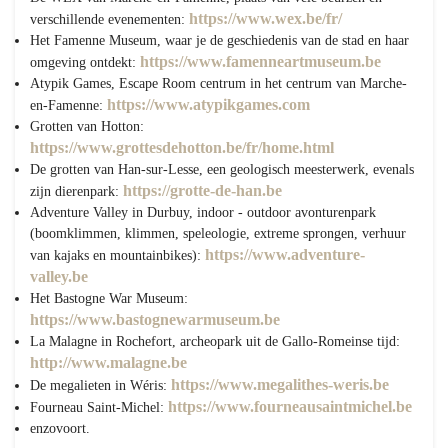
https://www.wex.be/fr/
verschillende evenementen:
Het Famenne Museum, waar je de geschiedenis van de stad en haar
https://www.famenneartmuseum.be
omgeving ontdekt:
Atypik Games, Escape Room centrum in het centrum van Marche-
https://www.atypikgames.com
en-Famenne:
Grotten van Hotton:
https://www.grottesdehotton.be/fr/home.html
De grotten van Han-sur-Lesse, een geologisch meesterwerk, evenals
https://grotte-de-han.be
zijn dierenpark:
Adventure Valley in Durbuy, indoor - outdoor avonturenpark
(boomklimmen, klimmen, speleologie, extreme sprongen, verhuur
https://www.adventure-
van kajaks en mountainbikes):
valley.be
Het Bastogne War Museum:
https://www.bastognewarmuseum.be
La Malagne in Rochefort, archeopark uit de Gallo-Romeinse tijd:
http://www.malagne.be
https://www.megalithes-weris.be
De megalieten in Wéris:
https://www.fourneausaintmichel.be
Fourneau Saint-Michel:
enzovoort.