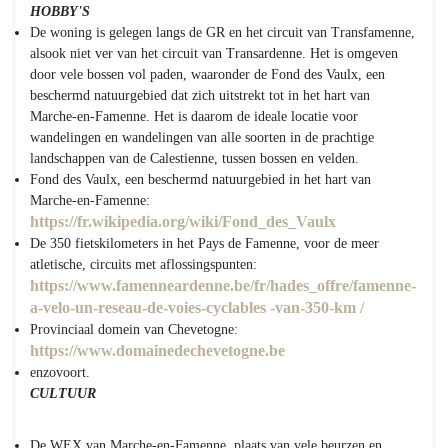
HOBBY'S
De woning is gelegen langs de GR en het circuit van Transfamenne,
alsook niet ver van het circuit van Transardenne. Het is omgeven
door vele bossen vol paden, waaronder de Fond des Vaulx, een
beschermd natuurgebied dat zich uitstrekt tot in het hart van
Marche-en-Famenne. Het is daarom de ideale locatie voor
wandelingen en wandelingen van alle soorten in de prachtige
landschappen van de Calestienne, tussen bossen en velden.
Fond des Vaulx, een beschermd natuurgebied in het hart van
Marche-en-Famenne:
https://fr.wikipedia.org/wiki/Fond_des_Vaulx
De 350 fietskilometers in het Pays de Famenne, voor de meer
atletische, circuits met aflossingspunten:
https://www.famenneardenne.be/fr/hades_offre/famenne-
a-velo-un-reseau-de-voies-cyclables -van-350-km /
Provinciaal domein van Chevetogne:
https://www.domainedechevetogne.be
enzovoort.
CULTUUR
De WEX van Marche-en-Famenne, plaats van vele beurzen en